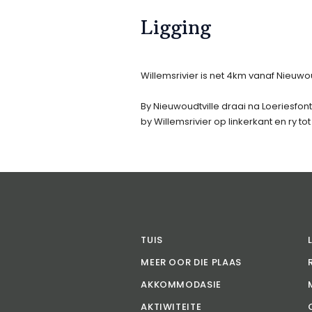
Ligging
Willemsrivier is net 4km vanaf Nieuwou
By Nieuwoudtville draai na Loeriesfon
by Willemsrivier op linkerkant en ry to
TUIS
MEER OOR DIE PLAAS
AKKOMMODASIE
AKTIWITEITE