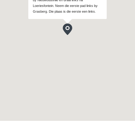
by Nieuwoudtville en draai links na
Loeriesfontein. Neem die eerste pad links by
Grasberg. Die plaas is die eerste een links.