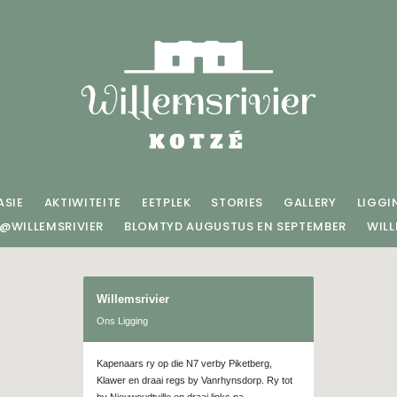
SIE
AKTIWITEITE
EETPLEK
STORIES
GALLERY
LIGGI
D@WILLEMSRIVIER
BLOMTYD AUGUSTUS EN SEPTEMBER
WILL
Willemsrivier
Ons Ligging
Kapenaars ry op die N7 verby Piketberg,
Klawer en draai regs by Vanrhynsdorp. Ry tot