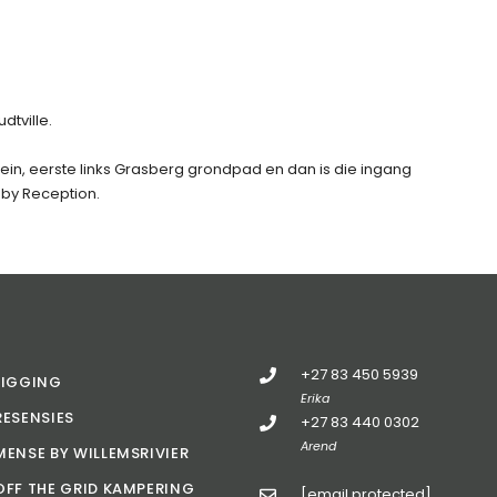
dtville.
tein, eerste links Grasberg grondpad en dan is die ingang
t by Reception.
+27 83 450 5939
LIGGING
Erika
RESENSIES
+27 83 440 0302
Arend
MENSE BY WILLEMSRIVIER
OFF THE GRID KAMPERING
[email protected]