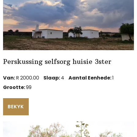
Perskussing selfsorg huisie 3ster
Van:
R 2000.00
Slaap:
4
Aantal Eenhede:
1
Grootte:
99
BEKYK