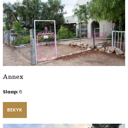
Annex
Slaap:
6
BEKYK