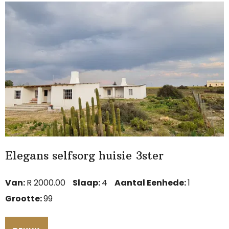
Elegans selfsorg huisie 3ster
Van:
R 2000.00
Slaap:
4
Aantal Eenhede:
1
Grootte:
99