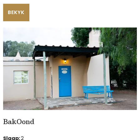
BEKYK
BakOond
Slaap:
2